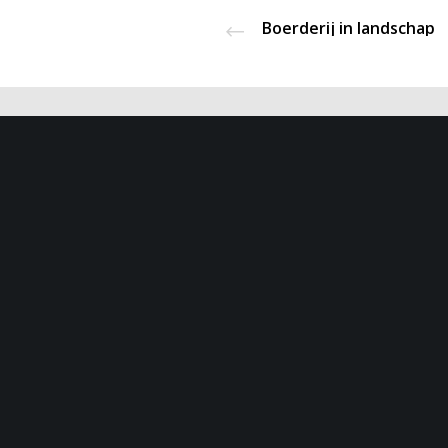
Boerderij in landschap
Midstr
Tijdens de