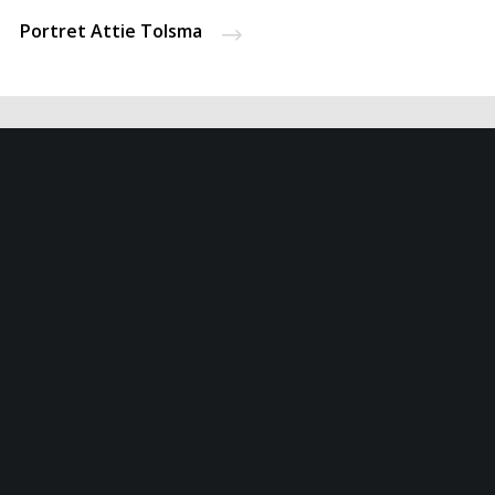
Portret Attie Tolsma
 17 875
op afspraak