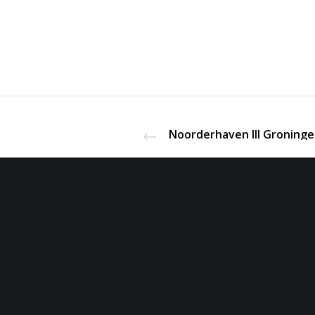
Noorderhaven III Groning
Midstr
Tijdens de