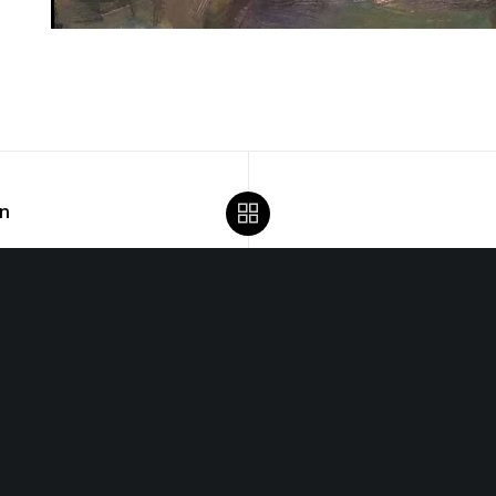
en
jitte 63, 8551 PJ Woudsend |
info@galerielyts.nl
| +31 (0) 6 546
Openingstijden
 exposities elk weekend geopend van 13:00 tot 17:00 en verder 