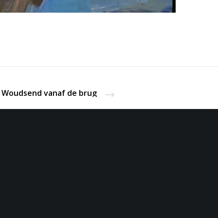
Woudsend vanaf de brug
 17 875
op afspraak