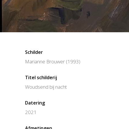
Schilder
Marianne Brouwer (1993)
Titel schilderij
Woudsend bij nacht
Datering
2021
Afmetingen