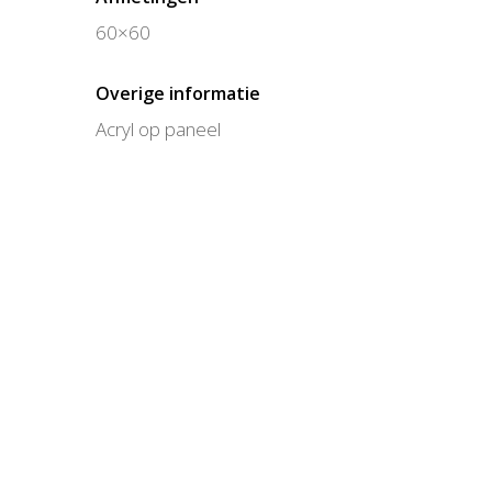
60×60
Overige informatie
Acryl op paneel