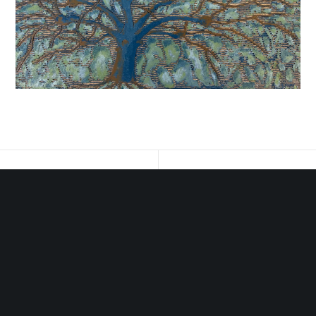
Midstrjitte 63, 8551 PJ Woudsend |
info@galerielyts.nl
|
+31 (0) 6 546 17 875