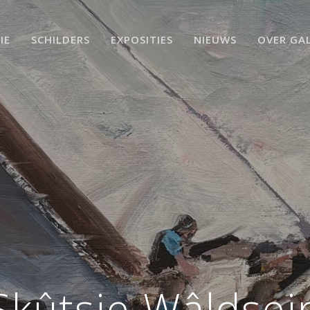
IE
SCHILDERS
EXPOSITIES
NIEUWS
OVER GAL
Skûtsje Wâldsei