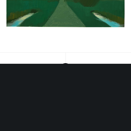
Midstrjitte 63, 8551 PJ Woudsend |
info@galerielyts.nl
|
+31 (0) 6 546 17 875