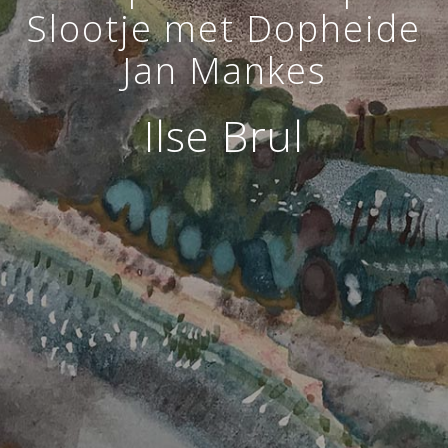
Slootje met Dopheide
Jan Mankes
Ilse Brul