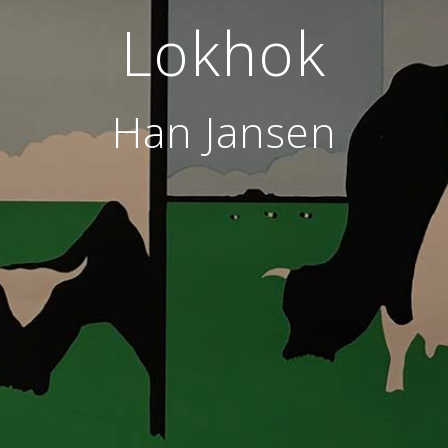
Lokhok
Han Jansen