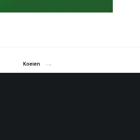
Koeien
 17 875
op afspraak