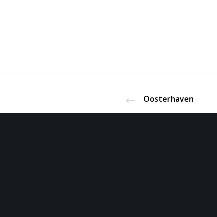
Oosterhaven
Midstr
Tijdens de