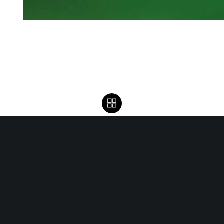
jitte 63, 8551 PJ Woudsend |
info@galerielyts.nl
| +31 (0) 6 546
Openingstijden
 exposities elk weekend geopend van 13:00 tot 17:00 en verder 